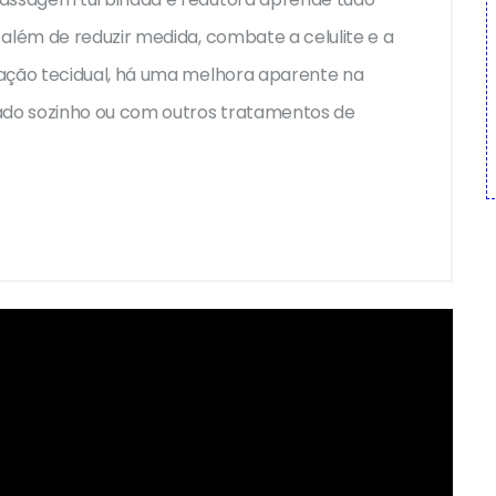
 além de reduzir medida, combate a celulite e a
nação tecidual, há uma melhora aparente na
zado sozinho ou com outros tratamentos de