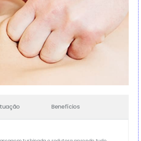
Atuação
Benefícios
massagem turbinada e redutora aprende tudo