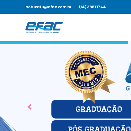
botucatu@efac.com.br
(14) 3881.1744
Previous